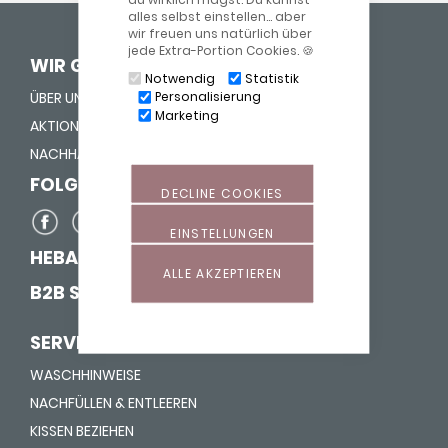
alles selbst einstellen… aber
wir freuen uns natürlich über
jede Extra-Portion Cookies. 🍪
WIR GEBEN LEBEN HALT
Notwendig
Statistik
ÜBER UNS
Personalisierung
Marketing
AKTION "NASE REIN"
NACHHALTIGKEIT
FOLGE UNS AUF
DECLINE COOKIES
EINSTELLUNGEN
HEBAMMEN-SHOP
ALLE AKZEPTIEREN
B2B SHOP
SERVICE
WASCHHINWEISE
NACHFÜLLEN & ENTLEEREN
KISSEN BEZIEHEN