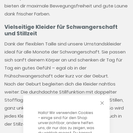
bieten dir maximale Bewegungsfreiheit und gute Laune
dank frischer Farben.
Vielseitige Kleider für Schwangerschaft
und Stillzeit
Dank der flexiblen Taille sind unsere Umstandskleider
ideal für alle Monate der Schwangerschaft. Sie passen
sich sanft deinem Körper an und schenken dir Tag für
Tag ein gutes Gefühl – egal ob in der
Frühschwangerschaft oder kurz vor der Geburt.
Nach der Geburt begleiten dich die Kleider nahtlos
weiter: Die durchdachte Stillfunktion mit doppelter
Stofflage im Brustbereich ermöglicht diskretes Stillen,
CLOSE COOKIE
ganz unkompliziert – zu Hause wie unterwegs. So wird
Hallo! Wir verwenden Cookies
jedes Kleid zum praktischen Stillkleid, das dich auch in
– einige sind für den Shop
unverzichtbar, andere helfen
der Stillzeit zuverlässig unterstützt.
uns, dir nur das zu zeigen, was
du wirklich magst. Du kannst