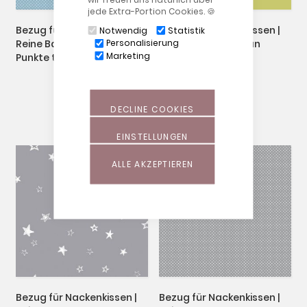
jede Extra-Portion Cookies. 🍪
Bezug für Nackenkissen |
Bezug für Nackenkissen |
Notwendig
Statistik
Personalisierung
Reine Baumwolle | 17
Jersey | 14 Schilfgrün
Marketing
Punkte türkis
DECLINE COOKIES
EINSTELLUNGEN
ALLE AKZEPTIEREN
Bezug für Nackenkissen |
Bezug für Nackenkissen |