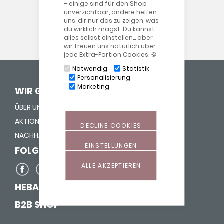
– einige sind für den Shop
unverzichtbar, andere helfen
uns, dir nur das zu zeigen, was
du wirklich magst. Du kannst
alles selbst einstellen… aber
wir freuen uns natürlich über
jede Extra-Portion Cookies. 🍪
Notwendig
Statistik
Personalisierung
Marketing
WIR GEBEN LEBEN HALT
ÜBER UNS
AKTION "NASE REIN"
DECLINE COOKIES
NACHHALTIGKEIT
EINSTELLUNGEN
FOLGE UNS AUF
ALLE AKZEPTIEREN
HEBAMMEN-SHOP
B2B SHOP