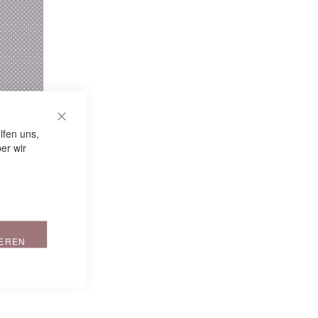
CLOSE COOKIE BAR
lfen uns,
er wir
umwolle |
IEREN