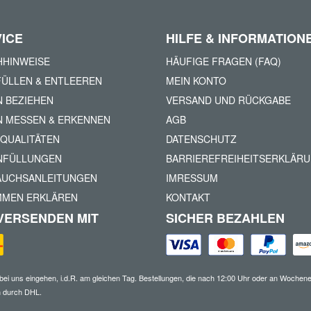
ICE
HILFE & INFORMATION
HINWEISE
HÄUFIGE FRAGEN (FAQ)
ÜLLEN & ENTLEEREN
MEIN KONTO
N BEZIEHEN
VERSAND UND RÜCKGABE
N MESSEN & ERKENNEN
AGB
QUALITÄTEN
DATENSCHUTZ
NFÜLLUNGEN
BARRIEREFREIHEITSERKLÄR
AUCHSANLEITUNGEN
IMRESSUM
MMEN ERKLÄREN
KONTAKT
VERSENDEN MIT
SICHER BEZAHLEN
 bei uns eingehen, i.d.R. am gleichen Tag. Bestellungen, die nach 12:00 Uhr oder an Woch
en durch DHL.