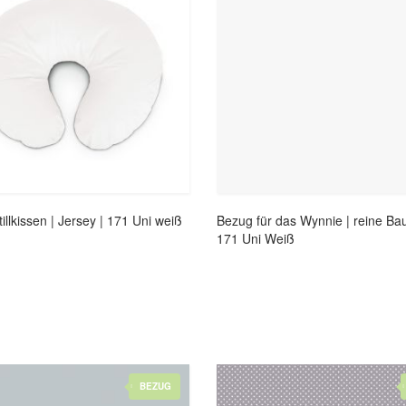
illkissen | Jersey | 171 Uni weiß
Bezug für das Wynnie | reine Ba
171 Uni Weiß
BEZUG