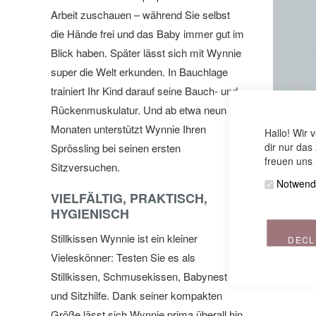
Arbeit zuschauen – während Sie selbst
die Hände frei und das Baby immer gut im
Blick haben. Später lässt sich mit Wynnie
super die Welt erkunden. In Bauchlage
trainiert Ihr Kind darauf seine Bauch- und
Rückenmuskulatur. Und ab etwa neun
Monaten unterstützt Wynnie Ihren
Hallo! Wir 
dir nur das
Sprössling bei seinen ersten
freuen uns 
Sitzversuchen.
Bezug für
Notwend
VIELFÄLTIG, PRAKTISCH,
HYGIENISCH
Stillkissen Wynnie ist ein kleiner
DECL
Vieleskönner: Testen Sie es als
Stillkissen, Schmusekissen, Babynest
und Sitzhilfe. Dank seiner kompakten
Größe lässt sich Wynnie prima überall hin