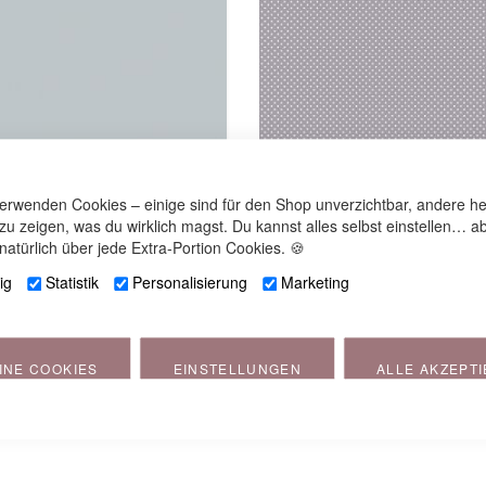
verwenden Cookies – einige sind für den Shop unverzichtbar, andere he
 zu zeigen, was du wirklich magst. Du kannst alles selbst einstellen… ab
natürlich über jede Extra-Portion Cookies. 🍪
 das Wynnie | Jersey | 42 Grau
Bezug für das Wynnie | reine Ba
ig
Statistik
Personalisierung
Marketing
33 Punkte grau
INE COOKIES
EINSTELLUNGEN
ALLE AKZEPT