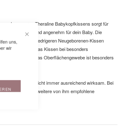
ewebe unseres Theraline Babykopfkissens sorgt für
CLOSE COOKIE BAR
Sicherheit bequem und angenehm für dein Baby. Die
r unserem etwas niedrigeren Neugeborenen-Kissen
lfen uns,
er wir
Kopfes. Auch bleibt das Kissen bei besonders
opf positioniert. Das Oberflächengewebe ist besonders
s genießen!
kopfkissens allein nicht immer ausreichend wirksam. Bei
IEREN
zurate ziehen sowie weitere von ihm empfohlene