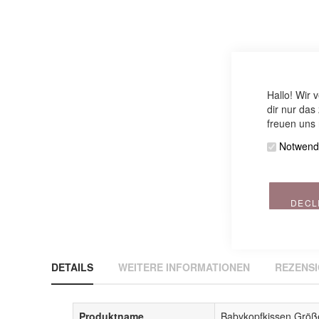
Hallo! Wir 
dir nur das
freuen uns 
Notwend
DECL
DETAILS
WEITERE INFORMATIONEN
REZENS
Produktname
Babykopfkissen Größ