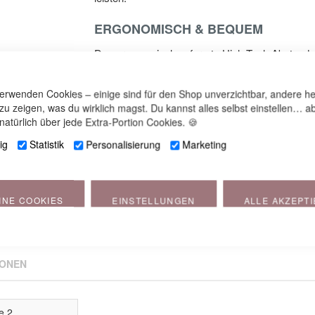
ERGONOMISCH & BEQUEM
Das ergonomisch geformte High-Tech Abstandsg
effektive Unterstützung und ist bei maximaler 
Kissenhöhe von ca. 5 cm sorgt dabei gegenübe
verwenden Cookies – einige sind für den Shop unverzichtbar, andere he
 zu zeigen, was du wirklich magst. Du kannst alles selbst einstellen… ab
(Größe 1) für eine stärkere Stabilisierung des 
natürlich über jede Extra-Portion Cookies. 🍪
bewegungsaktiven Schläfern besser unter dem K
ig
Statistik
Personalisierung
Marketing
hautfreundlich und angenehm. Dein Baby wird e
* Leider ist die Verwendung des Theraline Baby
INE COOKIES
EINSTELLUNGEN
ALLE AKZEPT
allen Kopfverformungen solltest du einen Arzt 
Maßnahmen ergreifen.
IONEN
e 2