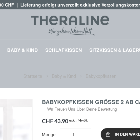
,00 CHF | Lieferung erfolgt unverzollt exklusive Verzollungskost
BABY & KIND
SCHLAFKISSEN
SITZKISSEN & LAGE
Startseite
Baby & Kind
Babykopfkissen
BABYKOPFKISSEN GRÖSSE 2 AB CA.
Wir Freuen Uns Über Deine Bewertung
exkl. MwSt.
CHF 43.90
Menge
IN DEN WAR