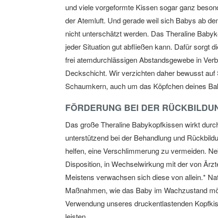
und viele vorgeformte Kissen sogar ganz beson
der Atemluft. Und gerade weil sich Babys ab dem 
nicht unterschätzt werden. Das Theraline Babyk
jeder Situation gut abfließen kann. Dafür sorgt 
frei atemdurchlässigen Abstandsgewebe in Verb
Deckschicht. Wir verzichten daher bewusst auf
Schaumkern, auch um das Köpfchen deines Bab
FÖRDERUNG BEI DER RÜCKBILD
Das große Theraline Babykopfkissen wirkt durc
unterstützend bei der Behandlung und Rückbildu
helfen, eine Verschlimmerung zu vermeiden. Neb
Disposition, in Wechselwirkung mit der von Är
Meistens verwachsen sich diese von allein.* Na
Maßnahmen, wie das Baby im Wachzustand mögli
Verwendung unseres druckentlastenden Kopfkiss
leisten.