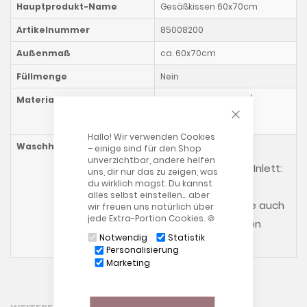
Hauptprodukt-Name
Gesäßkissen 60x70cm
Artikelnummer
85008200
Außenmaß
ca. 60x70cm
Füllmenge
Nein
Materialzusammensetzung
Inlett: 100% Polyester/
CLOSE COOKIE
Beschichtung: 100%
Polyurethan
Hallo! Wir verwenden Cookies
Waschhinweise
– einige sind für den Shop
Kissen mit THERA-
unverzichtbar, andere helfen
RHOMBfüllung, PU-Inlett:
uns, dir nur das zu zeigen, was
du wirklich magst. Du kannst
alles selbst einstellen… aber
Bitte beachten Sie auch
wir freuen uns natürlich über
jede Extra-Portion Cookies. 🍪
unsere allgemeinen
Notwendig
Statistik
Waschhinweise
!
Personalisierung
Marketing