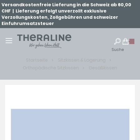
Versandkostenfreie Lieferung in die Schweiz ab 60,00
CHF | Lieferung erfolgt unverzollt exklusive
Verzollungskosten, Zollgebühren und schweizer
Einfuhrumsatzsteuer
Suche
Startseite
Sitzkissen & Lagerung
Orthopädische Sitzkissen
Gesäßkissen
Zum
Ende
der
Bildgalerie
springen