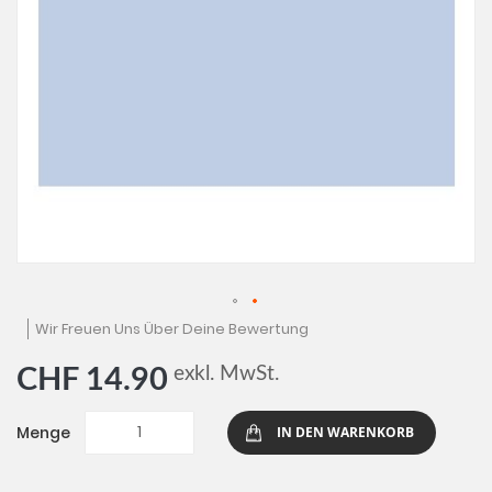
Zum
Wir Freuen Uns Über Deine Bewertung
Anfang
der
exkl. MwSt.
CHF 14.90
Bildgalerie
springen
Menge
IN DEN WARENKORB