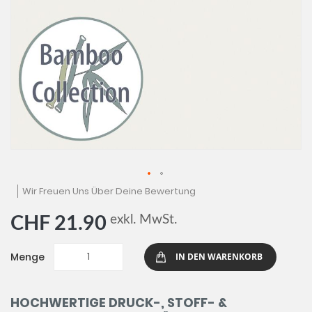
Zum
Wir Freuen Uns Über Deine Bewertung
Anfang
der
exkl. MwSt.
CHF 21.90
Bildgalerie
springen
Menge
IN DEN WARENKORB
HOCHWERTIGE DRUCK-, STOFF- &