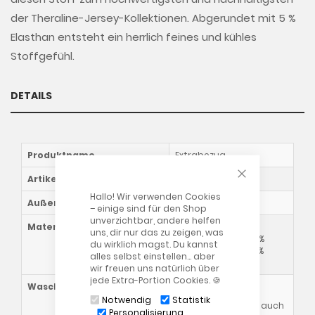
der Theraline-Jersey-Kollektionen. Abgerundet mit 5 %
Elasthan entsteht ein herrlich feines und kühles
Stoffgefühl.
DETAILS
Produktname
Extrabezug
CLOSE COOKIE
Artikelnummer
760016800
Hallo! Wir verwenden Cookies
Außenmaß
ca. 50x32x12/5cm
– einige sind für den Shop
unverzichtbar, andere helfen
Materialzusammensetzung
57 % Viskose aus
uns, dir nur das zu zeigen, was
Bambusfasern, 38 %
du wirklich magst. Du kannst
Baumwolle (Bio), 5 %
alles selbst einstellen… aber
Elasthan
wir freuen uns natürlich über
jede Extra-Portion Cookies. 🍪
Waschhinweise
Notwendig
Statistik
Bitte beachten Sie auch
Personalisierung