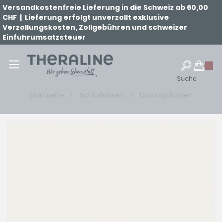
Versandkostenfreie Lieferung in die Schweiz ab 60,00
CHF | Lieferung erfolgt unverzollt exklusive
Verzollungskosten, Zollgebühren und schweizer
Einfuhrumsatzsteuer
Suche
Startseite
Schlafkissen
Das Kopfkissen
Zum
Ende
der
Bildgalerie
springen