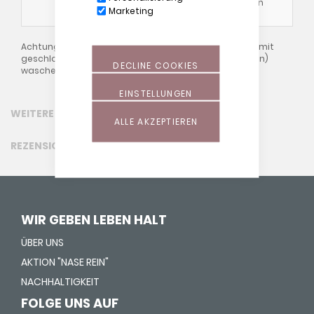
unsere allgemeinen
Marketing
Waschhinweise
!
Achtung: Bezüge bitte immer auf "links" gedreht und mit
geschlossenem Reißverschluss (ca. 10cm offen lassen)
DECLINE COOKIES
waschen!
EINSTELLUNGEN
WEITERE INFORMATIONEN
ALLE AKZEPTIEREN
REZENSIONEN
WIR GEBEN LEBEN HALT
ÜBER UNS
AKTION "NASE REIN"
NACHHALTIGKEIT
FOLGE UNS AUF