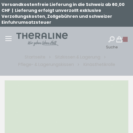
Versandkostenfreie Lieferung in die Schweiz ab 60,00
CHF | Lieferung erfolgt unverzollt exklusive
Verzollungskosten, Zollgebühren und schweizer
Einfuhrumsatzsteuer
Suche
Startseite
Sitzkissen & Lagerung
Pflege- & Lagerungskissen
Kinästhetikrolle
Zum
Ende
der
Bildgalerie
springen