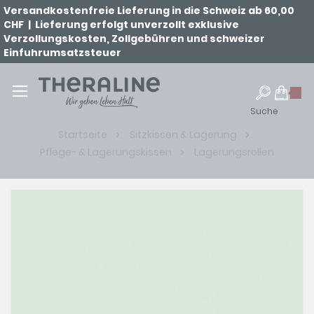
Versandkostenfreie Lieferung in die Schweiz ab 60,00
CHF | Lieferung erfolgt unverzollt exklusive
Verzollungskosten, Zollgebühren und schweizer
Einfuhrumsatzsteuer
Suche
Startseite
Sitzkissen & Lagerung
Pflege- & Lagerungskissen
Lagerungsrollen
Zum
Ende
der
Bildgalerie
springen