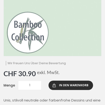
Zum
Wir Freuen Uns Über Deine Bewertung
Anfang
der
exkl. MwSt.
CHF 30.90
Bildgalerie
springen
Menge
IN DEN WARENKORB
Unis, stilvoll neutrale oder farbenfrohe Dessins und eine