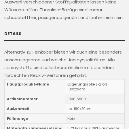
Auswahl verschiedener Stoffqualitäten lassen keine
Wünsche offen. Theraline-Bezüge sind immer
schadstofffrei, passgenau genäht und laufen nicht ein.
DETAILS
Alternativ zu Feinköper bieten wir auch eine besonders
anschmiegsame und weiche Jerseyqualität an. Alle
Jerseystoffe sind selbstverständlich im besonders
farbechten Reakiv-Verfahren gefärbt.
Hauptprodukt-Name
Lagerungsrolle L groß
180x20cm
Artikelnummer
190016500
Außenmaß
ca. 180x20cm
Füllmenge
Nein
Materialzusammensetzung
57% Bambus, 38% Baumwolle,