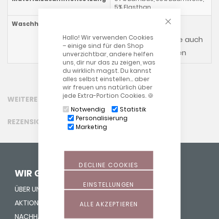
5% Elasthan
CLOSE COOKIE
Waschhinweise
Hallo! Wir verwenden Cookies
Bitte beachten Sie auch
– einige sind für den Shop
unsere allgemeinen
unverzichtbar, andere helfen
uns, dir nur das zu zeigen, was
du wirklich magst. Du kannst
alles selbst einstellen… aber
wir freuen uns natürlich über
jede Extra-Portion Cookies. 🍪
WEITERE INFORMATIONEN
Notwendig
Statistik
Personalisierung
REZENSIONEN
Marketing
DECLINE COOKIES
WIR GEBEN LEBEN HALT
EINSTELLUNGEN
ÜBER UNS
AKTION "NASE REIN"
ALLE AKZEPTIEREN
NACHHALTIGKEIT