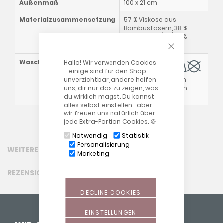
Außenmaß
100 x 21 cm
Materialzusammensetzung
57 % Viskose aus
Bambusfasern, 38 %
Baumwolle (Bio), 5 %
CLOSE COOKIE
Elasthan
Waschhinweise
Hallo! Wir verwenden Cookies
– einige sind für den Shop
unverzichtbar, andere helfen
Bitte beachte auch
uns, dir nur das zu zeigen, was
unsere allgemeinen
du wirklich magst. Du kannst
Waschhinweise
!
alles selbst einstellen… aber
wir freuen uns natürlich über
jede Extra-Portion Cookies. 🍪
Notwendig
Statistik
Personalisierung
WEITERE INFORMATIONEN
Marketing
REZENSIONEN
DECLINE COOKIES
EINSTELLUNGEN