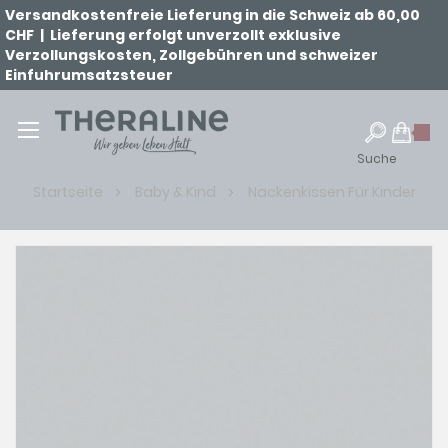
Versandkostenfreie Lieferung in die Schweiz ab 60,00
CHF | Lieferung erfolgt unverzollt exklusive
Verzollungskosten, Zollgebühren und schweizer
Einfuhrumsatzsteuer
Suche
Startseite
Baby & Kind
Nackenkissen Für Kinder
Zum
Ende
der
Bildgalerie
springen