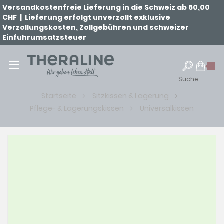
Versandkostenfreie Lieferung in die Schweiz ab 60,00
CHF | Lieferung erfolgt unverzollt exklusive
Verzollungskosten, Zollgebühren und schweizer
Einfuhrumsatzsteuer
Suche
Startseite
Sitzkissen & Lagerung
Pflege- & Lagerungskissen
Universalkissen
Zum
Ende
der
Bildgalerie
springen