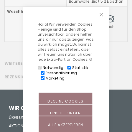
Baumwolle (Bio), 5 % Elasthan
Waschhinweise
Außenbezug::
CLOSE COOKIE
Hallo! Wir verwenden Cookies
Bitte beachten Sie auch
– einige sind für den Shop
unsere allgemeinen
unverzichtbar, andere helfen
Waschhinweise
!
uns, dir nur das zu zeigen, was
du wirklich magst. Du kannst
alles selbst einstellen… aber
wir freuen uns natürlich über
jede Extra-Portion Cookies. 🍪
WEITERE INFORMATIONEN
Notwendig
Statistik
Personalisierung
REZENSIONEN
Marketing
DECLINE COOKIES
WIR GEBEN LEBEN HALT
EINSTELLUNGEN
ÜBER UNS
ALLE AKZEPTIEREN
AKTION "NASE REIN"