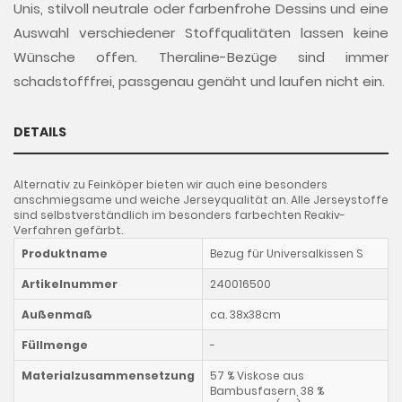
Unis, stilvoll neutrale oder farbenfrohe Dessins und eine
Auswahl verschiedener Stoffqualitäten lassen keine
Wünsche offen. Theraline-Bezüge sind immer
schadstofffrei, passgenau genäht und laufen nicht ein.
DETAILS
Alternativ zu Feinköper bieten wir auch eine besonders
anschmiegsame und weiche Jerseyqualität an. Alle Jerseystoffe
sind selbstverständlich im besonders farbechten Reakiv-
Verfahren gefärbt.
Produktname
Bezug für Universalkissen S
Artikelnummer
240016500
Außenmaß
ca. 38x38cm
Füllmenge
-
Materialzusammensetzung
57 % Viskose aus
Bambusfasern, 38 %