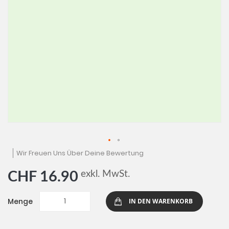
Zum
Wir Freuen Uns Über Deine Bewertung
Anfang
der
exkl. MwSt.
CHF 16.90
Bildgalerie
springen
Menge
IN DEN WARENKORB