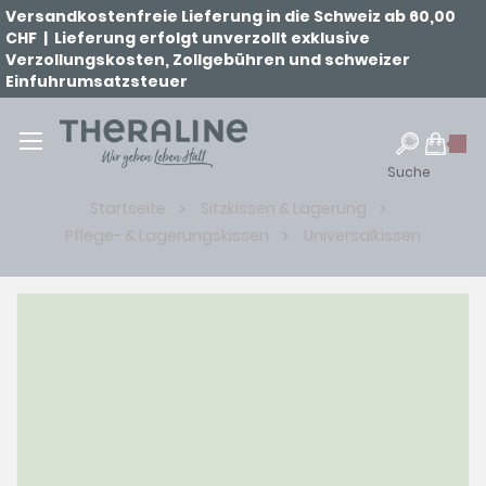
Versandkostenfreie Lieferung in die Schweiz ab 60,00
CHF | Lieferung erfolgt unverzollt exklusive
Verzollungskosten, Zollgebühren und schweizer
Einfuhrumsatzsteuer
Suche
Startseite
Sitzkissen & Lagerung
Pflege- & Lagerungskissen
Universalkissen
Zum
Ende
der
Bildgalerie
springen