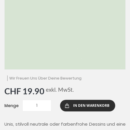
Zum
Wir Freuen Uns Über Deine Bewertung
Anfang
der
exkl. MwSt.
CHF 19.90
Bildgalerie
springen
Menge
IN DEN WARENKORB
Unis, stilvoll neutrale oder farbenfrohe Dessins und eine