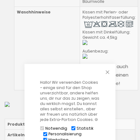
Baumwolle
Waschhinweise
Kissen mit Perlen- oder
Polyesterhohlfaserfüllung:
Kissen mit Dinkelfüllung:
Gewicht ca. 4,5kg
Außenbezug:
Bitte beachte auch
CLOSE COOKIE
unsere allgemeinen
Hallo! Wir verwenden Cookies
Waschhinweise
!
– einige sind für den Shop
unverzichtbar, andere helfen
uns, dir nur das zu zeigen, was
du wirklich magst. Du kannst
alles selbst einstellen… aber
wir freuen uns natürlich über
jede Extra-Portion Cookies. 🍪
Produktname
Der Bambusmond
Notwendig
Statistik
Personalisierung
Artikelnummer
180117009
Marketing