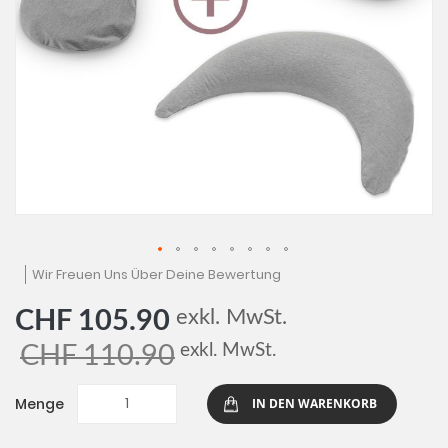
Zum
Wir Freuen Uns Über Deine Bewertung
Anfang
der
exkl. MwSt.
CHF 105.90
Bildgalerie
springen
exkl. MwSt.
CHF 110.90
Menge
IN DEN WARENKORB