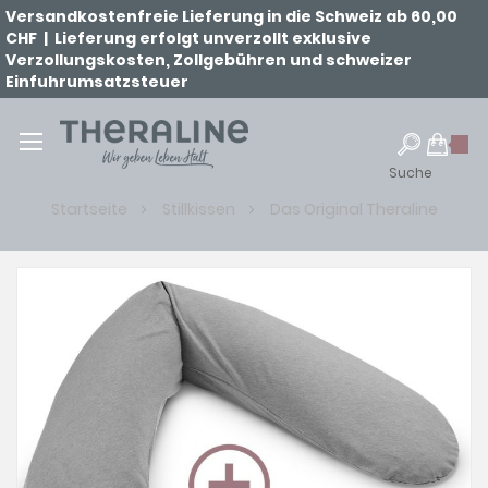
Versandkostenfreie Lieferung in die Schweiz ab 60,00
CHF | Lieferung erfolgt unverzollt exklusive
Verzollungskosten, Zollgebühren und schweizer
Einfuhrumsatzsteuer
Suche
Startseite
Stillkissen
Das Original Theraline
Zum
Ende
der
Bildgalerie
springen