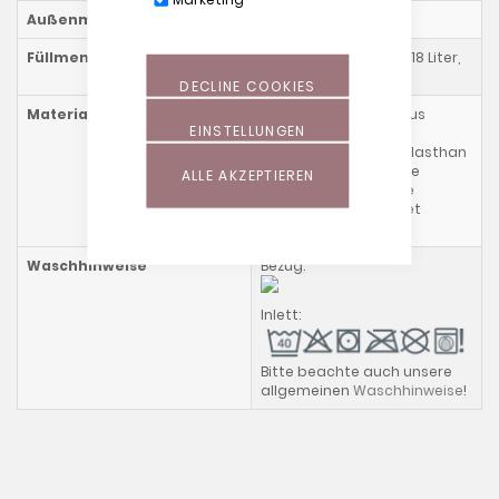
Außenmaß
140 x 27 cm
Füllmenge
Polystyrol (Perlen, ca. 18 Liter,
25 g/l)
DECLINE COOKIES
Materialzusammensetzung
Bezug: 57 % Viskose aus
EINSTELLUNGEN
Bambusfasern, 38 %
Baumwolle (Bio), 5 % Elasthan
Inlett: 100 % Baumwolle
ALLE AKZEPTIEREN
Inlett darf nicht ohne
Außebezug verwendet
werden!
Waschhinweise
Bezug:
Inlett:
Bitte beachte auch unsere
allgemeinen
Waschhinweise
!