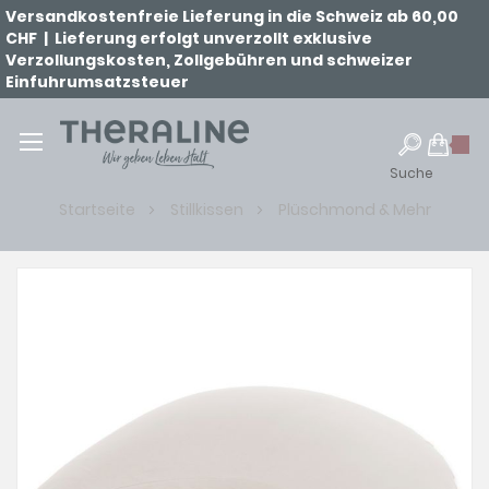
Versandkostenfreie Lieferung in die Schweiz ab 60,00
CHF | Lieferung erfolgt unverzollt exklusive
Verzollungskosten, Zollgebühren und schweizer
Einfuhrumsatzsteuer
Suche
Startseite
Stillkissen
Plüschmond & Mehr
Zum
Ende
der
Bildgalerie
springen