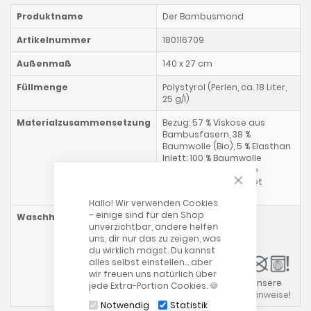
Produktname
Der Bambusmond
Artikelnummer
180116709
Außenmaß
140 x 27 cm
Füllmenge
Polystyrol (Perlen, ca. 18 Liter,
25 g/l)
Materialzusammensetzung
Bezug: 57 % Viskose aus
Bambusfasern, 38 %
Baumwolle (Bio), 5 % Elasthan
Inlett: 100 % Baumwolle
Inlett darf nicht ohne
CLOSE COOKIE
Außebezug verwendet
werden!
Hallo! Wir verwenden Cookies
– einige sind für den Shop
Waschhinweise
Bezug:
unverzichtbar, andere helfen
uns, dir nur das zu zeigen, was
Inlett:
du wirklich magst. Du kannst
alles selbst einstellen… aber
wir freuen uns natürlich über
Bitte beachte auch unsere
jede Extra-Portion Cookies. 🍪
allgemeinen
Waschhinweise
!
Notwendig
Statistik