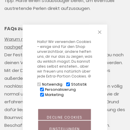
Tipp: Halte einen Staubsauger bereit, um eventuell
austretende Perlen direkt aufzusaugen.
FAQs zum Nachfüllen und Entleeren
CLOSE COOKIE
Warum müssen Stillkissen mit Original Perlen
Hallo! Wir verwenden Cookies
nachgefüllt werden?
– einige sind für den Shop
unverzichtbar, andere helfen
Der Festigkeitsgrad unserer Stillkissen kann genau nach
uns, dir nur das zu zeigen, was
du wirklich magst. Du kannst
deinen Vorlieben und Bedürfnissen angepasst werden.
alles selbst einstellen… aber
Mit der Dauer und Intensität der Nutzung kann es
wir freuen uns natürlich über
jede Extra-Portion Cookies. 🍪
außerdem vorkommen, dass die Füllung etwas
Notwendig
Statistik
nachlässt. Keine Sorge, das ist bei allen Stillkissen völlig
Personalisierung
normal und kein Zeichen mangelnder Qualität, wie dir
Marketing
erfahrene Hebammen bestätigen können. Der Grund
dafür liegt einerseits in der natürlichen Ausdehnung des
Baumwollgewebes und andererseits in der
DECLINE COOKIES
Beschaffenheit der frischen Polystyrolkügelchen.
EINSTELLUNGEN