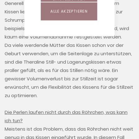
Generell gilt: Je größer das Gewicht, das auf dem
Kissen liegt, desto schneller und stärker kann es zur
ALLE AKZEPTIEREN
Schrumpfung kommen. Wenn das Stillkissen
beispielsweise um den Körper herum gelegt wird, wird
kaum eine Volumenabnahme festgestellt werden.
Da viele werdende Mütter das Kissen schon vor der
Geburt verwenden, um die Seitenlage zu unterstützen,
sind die Theraline Still- und Lagerungskissen etwas
praller gefüllt, als es für das Stillen nötig wäre. Ein
gewisser Volumenverlust bis zur Stillzeit ist sogar
erwünscht, um die Flexibilität des Kissens für die Stillzeit
zu optimieren.
Die Perlen laufen nicht durch das Röhrchen, was kann
ich tun?
Meistens ist das Problem, dass das Röhrchen nicht weit
genug in das Kissen eingeführt wurde. In diesem Fall