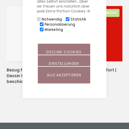
alles selbst einstellen… aber
wir freuen uns natürlich über
jede Extra-Portion Cookies. 🍪
BEZUG
BEZUG
Notwendig
Statistik
Personalisierung
Marketing
DECLINE COOKIES
EINSTELLUNGEN
Bezug für das Komfort
Bezug für das Komfort |
ALLE AKZEPTIEREN
Dessin 127 "Polyurethan-
Jersey | 24 Rot
beschichtet"