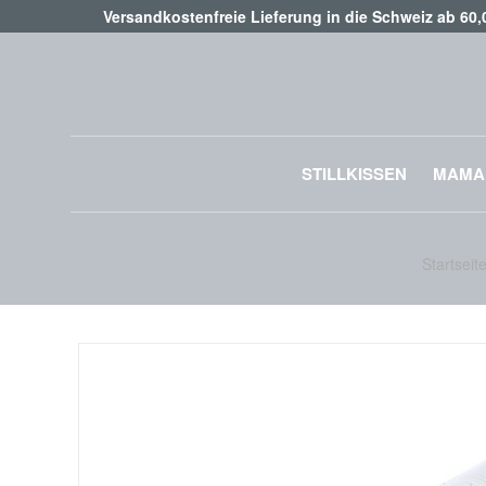
Versandkostenfreie Lieferung in die Schweiz ab 60
STILLKISSEN
MAMA
Startseit
Zum
Ende
der
Bildgalerie
springen