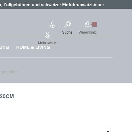
en, Zollgebühren und schweizer Einfuhrumsatzsteuer
Suche
Warenkorb
Mein Konto
RUNG
HOME & LIVING
ngsrollen
0CM