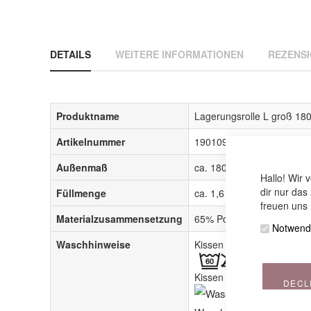
springen
DETAILS
WEITERE INFORMATIONEN
REZENS
Produktname
Lagerungsrolle L groß 1
Artikelnummer
1901090x
Außenmaß
ca. 180x20cm
Hallo! Wir 
dir nur das
Füllmenge
ca. 1,6 kg
freuen uns 
Materialzusammensetzung
65% Polyester / 35% Bau
Notwend
Waschhinweise
Kissen mit Perlen:
Kissen mit THERA-RHOM
DECL