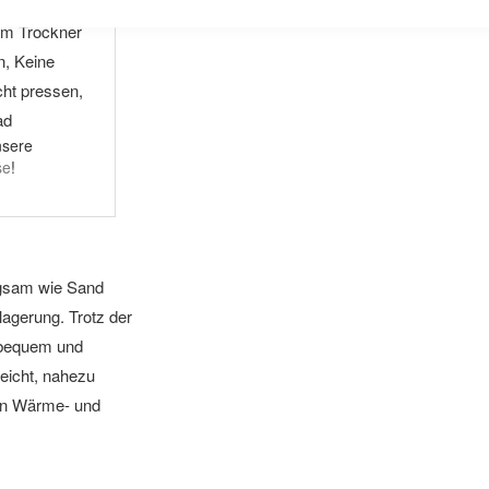
nsere
se
!
egsam wie Sand
ilagerung. Trotz der
 bequem und
eicht, nahezu
ten Wärme- und