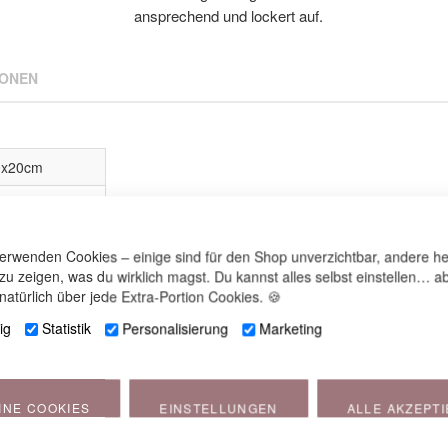
ansprechend und lockert auf.
IONEN
80x20cm
verwenden Cookies – einige sind für den Shop unverzichtbar, andere he
 zu zeigen, was du wirklich magst. Du kannst alles selbst einstellen… ab
natürlich über jede Extra-Portion Cookies. 🍪
mwolle
ig
Statistik
Personalisierung
Marketing
B®:
INE COOKIES
EINSTELLUNGEN
ALLE AKZEPT