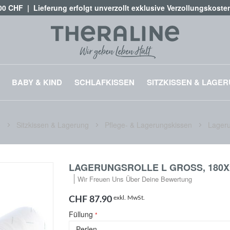
,00 CHF | Lieferung erfolgt unverzollt exklusive Verzollungskost
BABY & KIND
SCHLAFKISSEN
SITZKISSEN & LAGE
e
Sitzkissen & Lagerung
Pflege- & Lagerungskissen
Lageru
LAGERUNGSROLLE L GROSS, 180X2
Wir Freuen Uns Über Deine Bewertung
exkl. MwSt.
CHF 87.90
Füllung