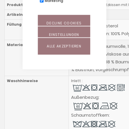
Marketing
Produktname
Orthopädisches Sitzkissen mi
Artikelnummer
918614600
DECLINE COOKIES
Füllung
Perlen: 100% Polysterol
Schaumstoffkern: 100% 
EINSTELLUNGEN
Materialzusammensetzung
Inlett aus 87% Baumwolle, 
ALLE AKZEPTIEREN
Bezug aus 57 % Viskose au
Bambusfasern, 38 % Baumwo
% Elasthan, vorgeschrumpf
Waschhinweise
Inlett :
Außenbezug:
Schaumstoffkern: