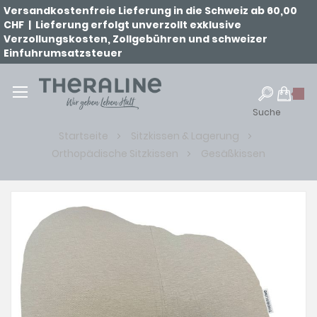
Versandkostenfreie Lieferung in die Schweiz ab 60,00
CHF | Lieferung erfolgt unverzollt exklusive
Verzollungskosten, Zollgebühren und schweizer
Einfuhrumsatzsteuer
Suche
Startseite
Sitzkissen & Lagerung
Orthopädische Sitzkissen
Gesäßkissen
Zum
Ende
der
Bildgalerie
springen