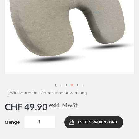
Zum
Wir Freuen Uns Über Deine Bewertung
Anfang
der
exkl. MwSt.
CHF 49.90
Bildgalerie
springen
Menge
IN DEN WARENKORB