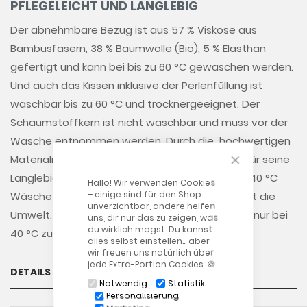
PFLEGELEICHT UND LANGLEBIG
Der abnehmbare Bezug ist aus 57 % Viskose aus
Bambusfasern, 38 % Baumwolle (Bio), 5 % Elasthan
gefertigt und kann bei bis zu 60 °C gewaschen werden.
Und auch das Kissen inklusive der Perlenfüllung ist
waschbar bis zu 60 °C und trocknergeeignet. Der
Schaumstoffkern ist nicht waschbar und muss vor der
Wäsche entnommen werden. Durch die hochwertigen
CLOSE COOKIE
Materialien zeichnet sich das Kissen vor allem für seine
Langlebigkeit aus. Tipp: In der Regel reicht eine 40 °C
Hallo! Wir verwenden Cookies
– einige sind für den Shop
Wäsche völlig aus. Das spart Energie und schont die
unverzichtbar, andere helfen
Umwelt. Daher empfehlen wir, unsere Produkte nur bei
uns, dir nur das zu zeigen, was
du wirklich magst. Du kannst
40 °C zu waschen.
alles selbst einstellen… aber
wir freuen uns natürlich über
jede Extra-Portion Cookies. 🍪
DETAILS
Notwendig
Statistik
Personalisierung