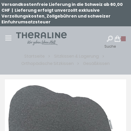
Versandkostenfreie Lieferung in die Schweiz ab 60,00
CHF | Lieferung erfolgt unverzollt exklusive
Verzollungskosten, Zollgebühren und schweizer
Einfuhrumsatzsteuer
Suche
Startseite
Sitzkissen & Lagerung
Orthopädische Sitzkissen
Gesäßkissen
Zum
Ende
der
Bildgalerie
springen