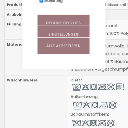
Marketing
Produktname
Orthopädisches Sitzkissen mi
Artikelnummer
918615300
DECLINE COOKIES
Füllung
Perlen: 100% Polysterol
Schaumstoffkern: 100% 
EINSTELLUNGEN
Materialzusammensetzung
Inlett aus 87% Baumwolle, 
ALLE AKZEPTIEREN
Bezug aus 57 % Viskose au
Bambusfasern, 38 % Baumwo
% Elasthan, vorgeschrumpf
Waschhinweise
Inlett :
Außenbezug:
Schaumstoffkern: