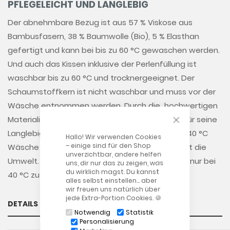
PFLEGELEICHT UND LANGLEBIG
Der abnehmbare Bezug ist aus 57 % Viskose aus
Bambusfasern, 38 % Baumwolle (Bio), 5 % Elasthan
gefertigt und kann bei bis zu 60 °C gewaschen werden.
Und auch das Kissen inklusive der Perlenfüllung ist
waschbar bis zu 60 °C und trocknergeeignet. Der
Schaumstoffkern ist nicht waschbar und muss vor der
Wäsche entnommen werden. Durch die hochwertigen
CLOSE COOKIE
Materialien zeichnet sich das Kissen vor allem für seine
Langlebigkeit aus. Tipp: In der Regel reicht eine 40 °C
Hallo! Wir verwenden Cookies
– einige sind für den Shop
Wäsche völlig aus. Das spart Energie und schont die
unverzichtbar, andere helfen
Umwelt. Daher empfehlen wir, unsere Produkte nur bei
uns, dir nur das zu zeigen, was
du wirklich magst. Du kannst
40 °C zu waschen.
alles selbst einstellen… aber
wir freuen uns natürlich über
jede Extra-Portion Cookies. 🍪
DETAILS
Notwendig
Statistik
Personalisierung