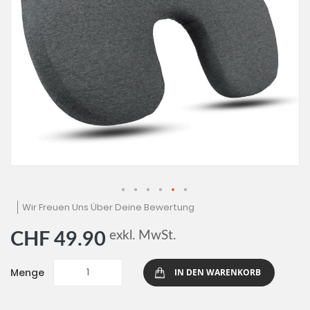
Zum
Wir Freuen Uns Über Deine Bewertung
Anfang
der
exkl. MwSt.
CHF 49.90
Bildgalerie
springen
Menge
IN DEN WARENKORB