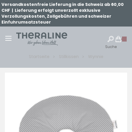
Versandkostenfreie Lieferung in die Schweiz ab 60,00
CHF | Lieferung erfolgt unverzollt exklusive
Verzollungskosten, Zollgebühren und schweizer
Einfuhrumsatzsteuer
Suche
Startseite
Stillkissen
Wynnie
Zum
Ende
der
Bildgalerie
springen