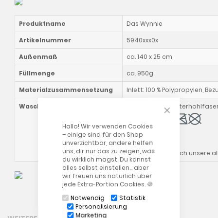
Produktname
Das Wynnie
Artikelnummer
5940xxx0x
Außenmaß
ca. 140 x 25 cm
Füllmenge
ca. 950g
Materialzusammensetzung
Inlett: 100 % Polypropylen, Be
CLOSE COOKIE
Waschhinweise
Kissen mit Polyesterhohlfaser
Hallo! Wir verwenden Cookies
Außenbezug:
– einige sind für den Shop
unverzichtbar, andere helfen
uns, dir nur das zu zeigen, was
Bitte beachte auch unsere 
du wirklich magst. Du kannst
alles selbst einstellen… aber
wir freuen uns natürlich über
jede Extra-Portion Cookies. 🍪
Notwendig
Statistik
Personalisierung
Marketing