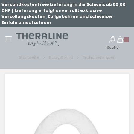
Versandkostenfreie Lieferung in die Schweiz ab 60,00
CHF | Lieferung erfolgt unverzollt exklusive
Verzollungskosten, Zollgebühren und schweizer
Einfuhrumsatzsteuer
Suche
Startseite
Baby & Kind
Frühchenkissen
Zum
Ende
der
Bildgalerie
springen