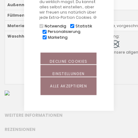
du wirklich magst. Du kannst
Außenmaß
ca. 100 x 15 cm
alles selbst einstellen… aber
wir freuen uns natürlich über
Füllmenge
ca. 4 l Perlen
jede Extra-Portion Cookies. 🍪
Materialzusammensetzung
Inlett: 100% Baumwolle, vorgesch
Notwendig
Statistik
Personalisierung
Waschhinweise
Kissen mit Perlenfüllung:
Marketing
Bitte beachte auch unsere allg
DECLINE COOKIES
EINSTELLUNGEN
ALLE AKZEPTIEREN
WEITERE INFORMATIONEN
REZENSIONEN