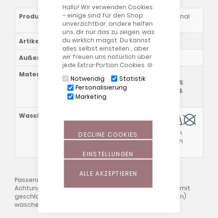
Hallo! Wir verwenden Cookies
– einige sind für den Shop
Produktname
Bezug für das Original
unverzichtbar, andere helfen
Theraline
uns, dir nur das zu zeigen, was
du wirklich magst. Du kannst
Artikelnummer
5100xxx0x
alles selbst einstellen… aber
wir freuen uns natürlich über
Außenmaß
190 x 40 cm
jede Extra-Portion Cookies. 🍪
Materialzusammensetzung
57 % Viskose aus
Notwendig
Statistik
Bambusfasern, 38 %
Personalisierung
Baumwolle (Bio), 5 %
Marketing
Elasthan
Waschhinweise
Bitte beachte auch
DECLINE COOKIES
unsere allgemeinen
Waschhinweise
!
EINSTELLUNGEN
ALLE AKZEPTIEREN
Passend zum Artikel 5101xx00 "Das Original Theraline"
Achtung: Bezüge bitte immer auf "links" gedreht und mit
geschlossenem Reißverschluss (ca. 10cm offen lassen)
waschen!