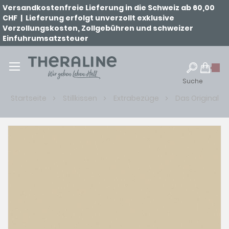
Versandkostenfreie Lieferung in die Schweiz ab 60,00
CHF | Lieferung erfolgt unverzollt exklusive
Verzollungskosten, Zollgebühren und schweizer
Einfuhrumsatzsteuer
Suche
Startseite
Stillkissen
Extrabezüge
Das Original
Zum
Ende
der
Bildgalerie
springen