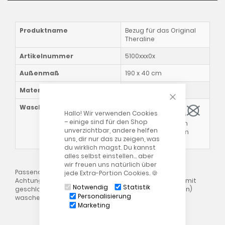
Produktname
Bezug für das Original
Theraline
Artikelnummer
5100xxx0x
Außenmaß
190 x 40 cm
Materialzusammensetzung
100% Baumwolle
CLOSE COOKIE
Waschhinweise
Hallo! Wir verwenden Cookies
– einige sind für den Shop
Bitte beachte auch
unverzichtbar, andere helfen
unsere allgemeinen
uns, dir nur das zu zeigen, was
Waschhinweise
!
du wirklich magst. Du kannst
alles selbst einstellen… aber
wir freuen uns natürlich über
Passend zum Artikel 5101xx00 "Das Original Theraline"
jede Extra-Portion Cookies. 🍪
Achtung: Bezüge bitte immer auf "links" gedreht und mit
Notwendig
Statistik
geschlossenem Reißverschluss (ca. 10cm offen lassen)
Personalisierung
waschen!
Marketing