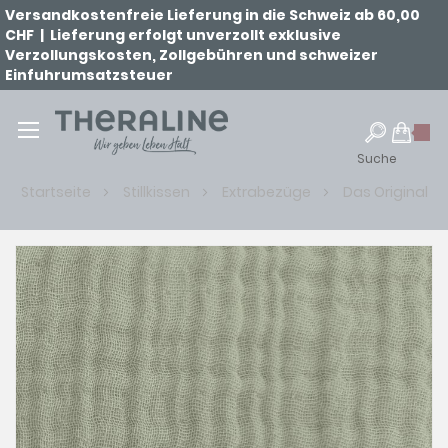
Versandkostenfreie Lieferung in die Schweiz ab 60,00
CHF | Lieferung erfolgt unverzollt exklusive
Verzollungskosten, Zollgebühren und schweizer
Einfuhrumsatzsteuer
Suche
Startseite
Stillkissen
Extrabezüge
Das Original
Zum
Ende
der
Bildgalerie
springen