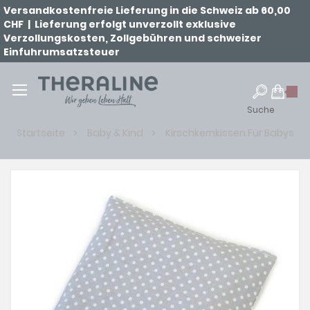
Versandkostenfreie Lieferung in die Schweiz ab 60,00
CHF | Lieferung erfolgt unverzollt exklusive
Verzollungskosten, Zollgebühren und schweizer
Einfuhrumsatzsteuer
Suche
Startseite
Baby & Kind
Kirschkernkissen Für Babys
Zum
Ende
der
Bildgalerie
springen