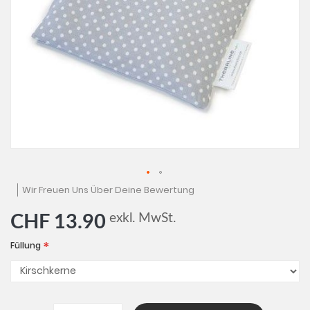
Zum
Wir Freuen Uns Über Deine Bewertung
Anfang
der
exkl. MwSt.
CHF 13.90
Bildgalerie
springen
Füllung