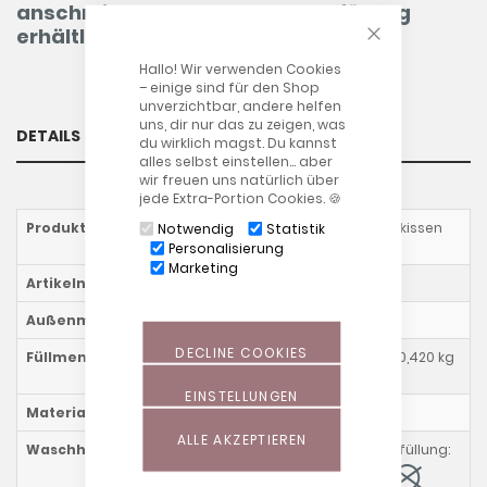
anschmiegsamen Rapssamenfüllung
CLOSE COOKIE
erhältlich.
Hallo! Wir verwenden Cookies
– einige sind für den Shop
unverzichtbar, andere helfen
uns, dir nur das zu zeigen, was
DETAILS
du wirklich magst. Du kannst
alles selbst einstellen… aber
wir freuen uns natürlich über
jede Extra-Portion Cookies. 🍪
Produktname
Kirschkern- und Rapskissen
Notwendig
Statistik
groß
Personalisierung
Marketing
Artikelnummer
43xxxx02
Außenmaß
ca. 23 x 26 cm
DECLINE COOKIES
Füllmenge
0,352 kg Kirschkerne; 0,420 kg
Rapssamen
EINSTELLUNGEN
Materialzusammensetzung
100 % Baumwolle
ALLE AKZEPTIEREN
Waschhinweise
Kissen mit Kirschkernfüllung: