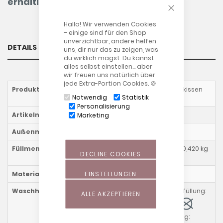
erhältlich.
CLOSE COOKIE
Hallo! Wir verwenden Cookies
– einige sind für den Shop
unverzichtbar, andere helfen
DETAILS
uns, dir nur das zu zeigen, was
du wirklich magst. Du kannst
alles selbst einstellen… aber
wir freuen uns natürlich über
jede Extra-Portion Cookies. 🍪
Produktname
Kirschkern- und Rapskissen
Notwendig
Statistik
groß
Personalisierung
Artikelnummer
43xxxx02
Marketing
Außenmaß
ca. 23 x 26 cm
Füllmenge
0,352 kg Kirschkerne; 0,420 kg
DECLINE COOKIES
Rapssamen
EINSTELLUNGEN
Materialzusammensetzung
100 % Baumwolle
Waschhinweise
Kissen mit Kirschkernfüllung:
ALLE AKZEPTIEREN
Kissen mit Rapsfüllung: