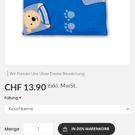
Zum
Wir Freuen Uns Über Deine Bewertung
Anfang
der
exkl. MwSt.
CHF 13.90
Bildgalerie
springen
Füllung
Menge
IN DEN WARENKORB