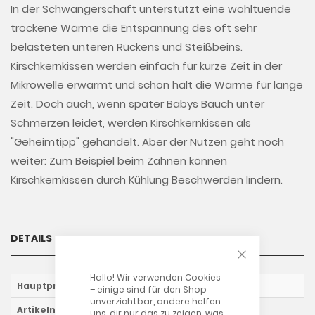
In der Schwangerschaft unterstützt eine wohltuende
trockene Wärme die Entspannung des oft sehr
belasteten unteren Rückens und Steißbeins.
Kirschkernkissen werden einfach für kurze Zeit in der
Mikrowelle erwärmt und schon hält die Wärme für lange
Zeit. Doch auch, wenn später Babys Bauch unter
Schmerzen leidet, werden Kirschkernkissen als
"Geheimtipp" gehandelt. Aber der Nutzen geht noch
weiter: Zum Beispiel beim Zahnen können
Kirschkernkissen durch Kühlung Beschwerden lindern.
DETAILS
CLOSE COOKIE
Hallo! Wir verwenden Cookies
Hauptprodukt-Name
Tröstetier
– einige sind für den Shop
unverzichtbar, andere helfen
Artikelnummer
39203100
uns, dir nur das zu zeigen, was