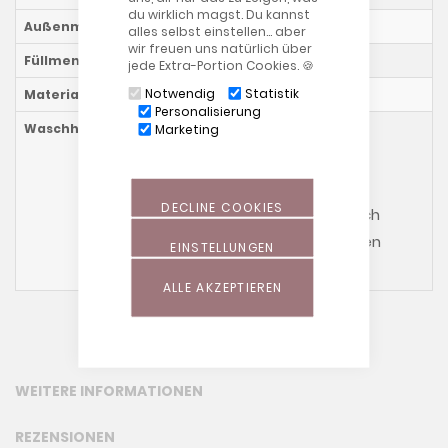
du wirklich magst. Du kannst
Außenmaß
ca. 19 x 18 cm
alles selbst einstellen… aber
wir freuen uns natürlich über
Füllmenge
ca. 0,141 kg
jede Extra-Portion Cookies. 🍪
Notwendig
Statistik
Materialzusammensetzung
100% Baumwolle
Personalisierung
Waschhinweise
Marketing
Kissen mit
Kirschkernfüllung:
DECLINE COOKIES
Bitte beachte auch
unsere allgemeinen
EINSTELLUNGEN
Waschhinweise
!
ALLE AKZEPTIEREN
WEITERE INFORMATIONEN
REZENSIONEN