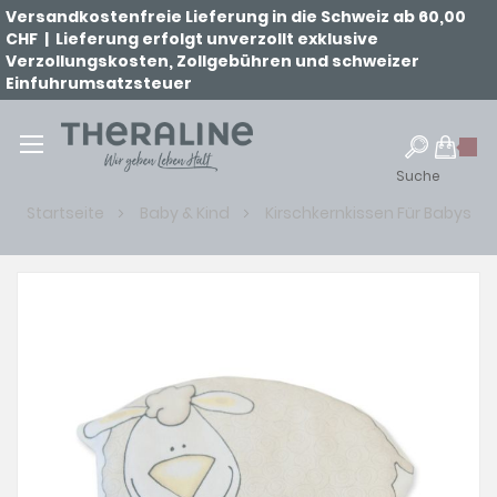
Versandkostenfreie Lieferung in die Schweiz ab 60,00
CHF | Lieferung erfolgt unverzollt exklusive
Verzollungskosten, Zollgebühren und schweizer
Einfuhrumsatzsteuer
Suche
Startseite
Baby & Kind
Kirschkernkissen Für Babys
Zum
Ende
der
Bildgalerie
springen