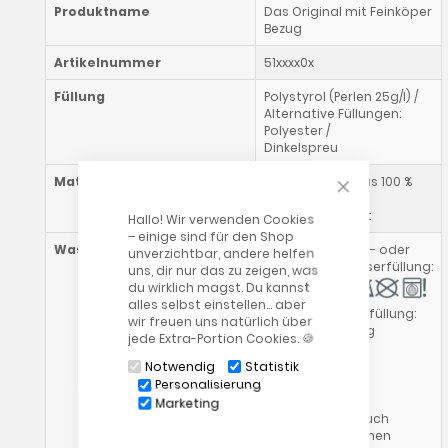
Produktname
Das Original mit Feinköper
Bezug
Artikelnummer
51xxxx0x
Füllung
Polystyrol (Perlen 25g/l) /
Alternative Füllungen:
Polyester /
Dinkelspreu
CLOSE COOKIE
Materialzusammensetzung
Inlett & Bezug aus 100 %
Baumwolle,
vorgeschrumpft
Hallo! Wir verwenden Cookies
– einige sind für den Shop
Waschhinweise
Kissen mit Perlen- oder
unverzichtbar, andere helfen
Polyesterhohlfaserfüllung:
uns, dir nur das zu zeigen, was
du wirklich magst. Du kannst
alles selbst einstellen… aber
Kissen mit Dinkelfüllung:
wir freuen uns natürlich über
Gewicht ca. 4,5kg
jede Extra-Portion Cookies. 🍪
Notwendig
Statistik
Außenbezug:
Personalisierung
Marketing
Bitte beachte auch
unsere allgemeinen