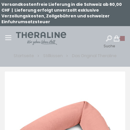
Versandkostenfreie Lieferung in die Schweiz ab 60,00
CHF | Lieferung erfolgt unverzollt exklusive
Verzollungskosten, Zollgebühren und schweizer
Einfuhrumsatzsteuer
Suche
Startseite
Stillkissen
Das Original Theraline
Zum
Ende
der
Bildgalerie
springen