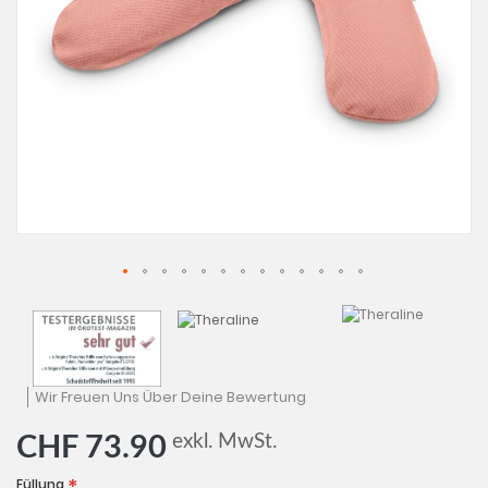
Zum
Anfan
der
Bildga
sprin
Wir Freuen Uns Über Deine Bewertung
exkl. MwSt.
CHF 73.90
Füllung