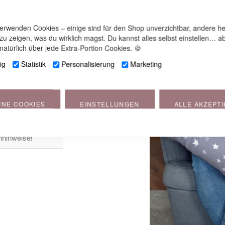
lle
oder
verwenden Cookies – einige sind für den Shop unverzichtbar, andere he
üllung:
 zu zeigen, was du wirklich magst. Du kannst alles selbst einstellen… ab
natürlich über jede Extra-Portion Cookies. 🍪
ig
Statistik
Personalisierung
Marketing
llung: Gewicht ca.
INE COOKIES
EINSTELLUNGEN
ALLE AKZEPT
 unsere
hinweise
!