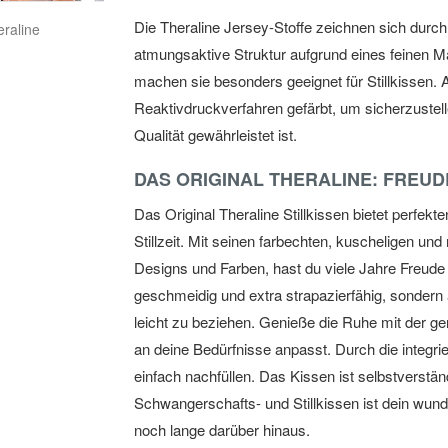
Zum
Die Theraline Jersey-Stoffe zeichnen sich durch
Anfang
atmungsaktive Struktur aufgrund eines feinen 
der
Bildgalerie
machen sie besonders geeignet für Stillkissen. 
springen
Reaktivdruckverfahren gefärbt, um sicherzustell
Qualität gewährleistet ist.
DAS ORIGINAL THERALINE: FREUD
Das Original Theraline Stillkissen bietet perfekt
Stillzeit. Mit seinen farbechten, kuscheligen u
Designs und Farben, hast du viele Jahre Freude 
geschmeidig und extra strapazierfähig, sonder
leicht zu beziehen. Genieße die Ruhe mit der g
an deine Bedürfnisse anpasst. Durch die integr
einfach nachfüllen. Das Kissen ist selbstverstän
Schwangerschafts- und Stillkissen ist dein wun
noch lange darüber hinaus.