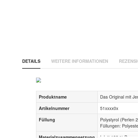
DETAILS
WEITERE INFORMATIONEN
REZENS
Produktname
Das Original mit J
Artikelnummer
51xxxx0x
Füllung
Polystyrol (Perlen 2
Füllungen: Polyest
Materialzusammensetzung
Inlett 100 % Baumw