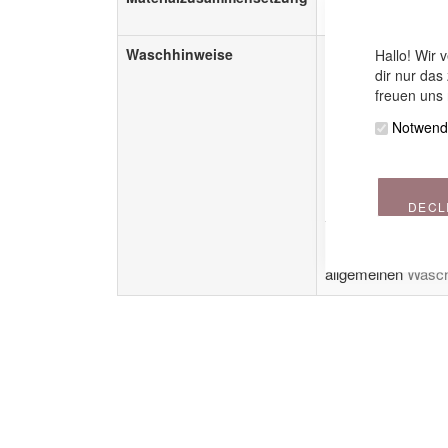
100 % Bio-Baumwo
Waschhinweise
Kissen mit Perlen- 
Hallo! Wir 
Polyesterhohlfaserf
dir nur das
freuen uns 
Notwend
Kissen mit Dinkelfü
4,5kg
Außenbezug:
DECL
Bitte beachte auch
allgemeinen
Wasch