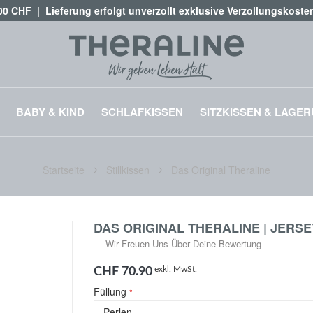
,00 CHF | Lieferung erfolgt unverzollt exklusive Verzollungskost
BABY & KIND
SCHLAFKISSEN
SITZKISSEN & LAGE
Startseite
Stillkissen
Das Original Theraline
DAS ORIGINAL THERALINE | JERSEY
Wir Freuen Uns Über Deine Bewertung
exkl. MwSt.
CHF 70.90
Füllung