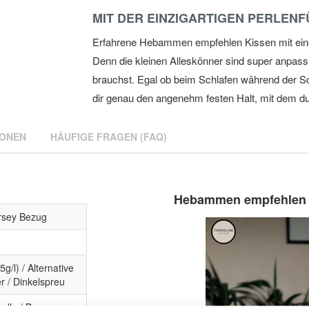
MIT DER EINZIGARTIGEN PERLEN
Erfahrene Hebammen empfehlen Kissen mit einer 
Denn die kleinen Alleskönner sind super anpass
brauchst. Egal ob beim Schlafen während der Sc
dir genau den angenehm festen Halt, mit dem du 
IONEN
HÄUFIGE FRAGEN (FAQ)
Hebammen empfehlen Th
ersey Bezug
5g/l) / Alternative
er / Dinkelspreu
olle / Bezug aus