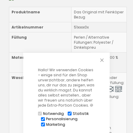
Produktname
Das Original mit Feinköper
Bezug
Artikelnummer
51xxxx0x
Füllung
Perlen / Alternative
Füllungen: Polyester /
Dinkelspreu
CLOSE COOKIE
Materialzusammensetzung
Inlett & Bezug aus 100 %
Baumwolle,
vorgeschrumpft
Hallo! Wir verwenden Cookies
– einige sind für den Shop
Waschhinweise
Kissen mit Perlen- oder
unverzichtbar, andere helfen
Polyesterhohlfaserfüllung:
uns, dir nur das zu zeigen, was
du wirklich magst. Du kannst
alles selbst einstellen… aber
Kissen mit Dinkelfüllung:
wir freuen uns natürlich über
Gewicht ca. 3,4kg
jede Extra-Portion Cookies. 🍪
Notwendig
Statistik
Außenbezug:
Personalisierung
Marketing
Bitte beachte auch
unsere allgemeinen