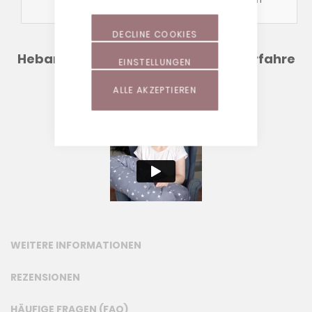
Waschhinweise
!
DECLINE COOKIES
Hebammen empfehlen Theraline! Erfahre
EINSTELLUNGEN
hier, warum:
ALLE AKZEPTIEREN
WEITERE INFORMATIONEN
REZENSIONEN
HÄUFIGE FRAGEN (FAQ)