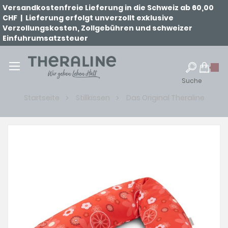
Versandkostenfreie Lieferung in die Schweiz ab 60,00
CHF | Lieferung erfolgt unverzollt exklusive
Verzollungskosten, Zollgebühren und schweizer
Einfuhrumsatzsteuer
Suche
Startseite
Stillkissen
Das Original Theraline
Zum
Ende
der
Bildgalerie
springen