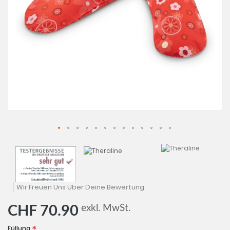
Zum
Anfan
der
Bildga
sprin
Wir Freuen Uns Über Deine Bewertung
exkl. MwSt.
CHF 70.90
Füllung