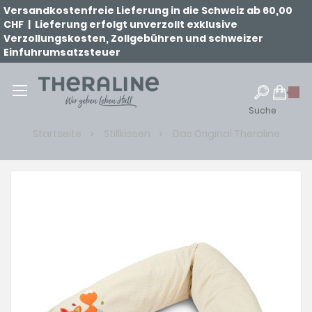
Versandkostenfreie Lieferung in die Schweiz ab 60,00
CHF | Lieferung erfolgt unverzollt exklusive
Verzollungskosten, Zollgebühren und schweizer
Einfuhrumsatzsteuer
Suche
Startseite
Stillkissen
Das Original Theraline
Zum
Ende
der
Bildgalerie
springen