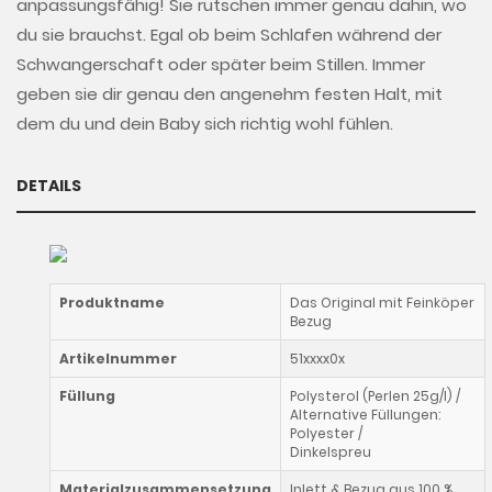
anpassungsfähig! Sie rutschen immer genau dahin, wo
du sie brauchst. Egal ob beim Schlafen während der
Schwangerschaft oder später beim Stillen. Immer
geben sie dir genau den angenehm festen Halt, mit
dem du und dein Baby sich richtig wohl fühlen.
DETAILS
Produktname
Das Original mit Feinköper
Bezug
Artikelnummer
51xxxx0x
Füllung
Polysterol (Perlen 25g/l) /
Alternative Füllungen:
Polyester /
Dinkelspreu
Materialzusammensetzung
Inlett & Bezug aus 100 %