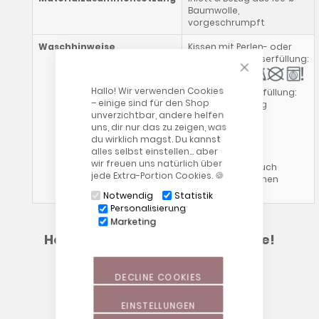
Baumwolle,
vorgeschrumpft
Waschhinweise
Kissen mit Perlen- oder
Polyesterhohlfaserfüllung:
CLOSE COOKIE
Hallo! Wir verwenden Cookies
Kissen mit Dinkelfüllung:
– einige sind für den Shop
Gewicht ca. 4,5kg
unverzichtbar, andere helfen
uns, dir nur das zu zeigen, was
Außenbezug:
du wirklich magst. Du kannst
alles selbst einstellen… aber
wir freuen uns natürlich über
Bitte beachte auch
jede Extra-Portion Cookies. 🍪
unsere allgemeinen
Waschhinweise
!
Notwendig
Statistik
Personalisierung
Marketing
Hebammen empfehlen Theraline!
Erfahre hier, warum:
DECLINE COOKIES
EINSTELLUNGEN