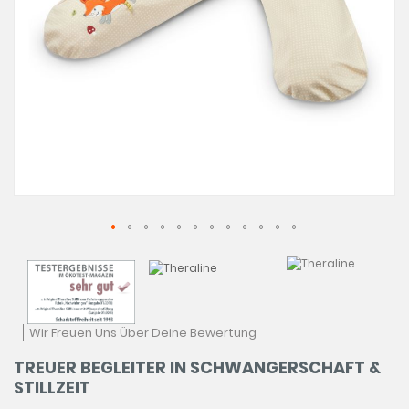
Zum
Anfan
der
Bildga
sprin
Wir Freuen Uns Über Deine Bewertung
TREUER BEGLEITER IN SCHWANGERSCHAFT &
STILLZEIT